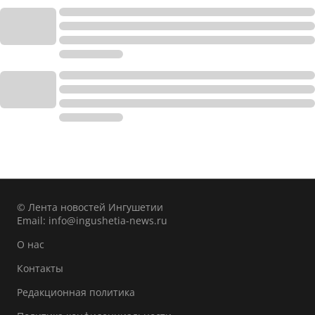
© Лента новостей Ингушетии
Email:
info@ingushetia-news.ru
О нас
Контакты
Редакционная политика