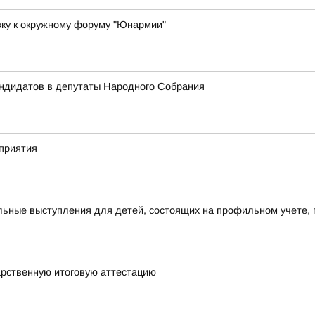
вку к окружному форуму "Юнармии"
андидатов в депутаты Народного Собрания
приятия
ьные выступления для детей, состоящих на профильном учете, 
арственную итоговую аттестацию