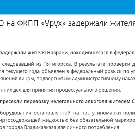
О на ФКПП «Урух» задержали жителя
 задержали жителя Назрани, находившегося в федера
 следовавший из Пятигорска. В результате проверки 
ля текущего года объявлен в федеральный розыск по уго
ьянения лицом, подвергнутым административному нака
нних дел для принятия процессуального решения.
пресекли перевозку нелегального алкоголя жителем 
оборудования остановленной на посту иномарки поли
пиртосодержащей жидкостью без обязательной маркировк
ов города Владикавказа для личного потребления.