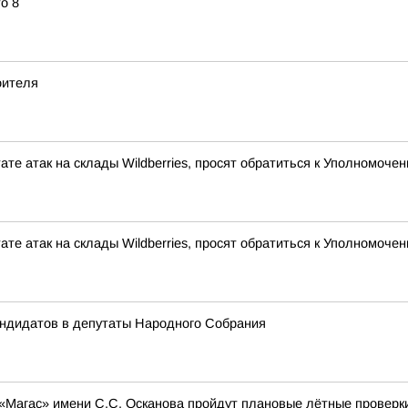
о 8
оителя
ате атак на склады Wildberries, просят обратиться к Уполномоч
ате атак на склады Wildberries, просят обратиться к Уполномоч
андидатов в депутаты Народного Собрания
 «Магас» имени С.С. Осканова пройдут плановые лётные проверк