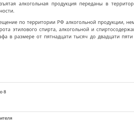
зъятая алкогольная продукция переданы в территор
ности.
мещение по территории РФ алкогольной продукции, не
рота этилового спирта, алкогольной и спиртосодерж
фа в размере от пятнадцати тысяч до двадцати пяти
о 8
оителя