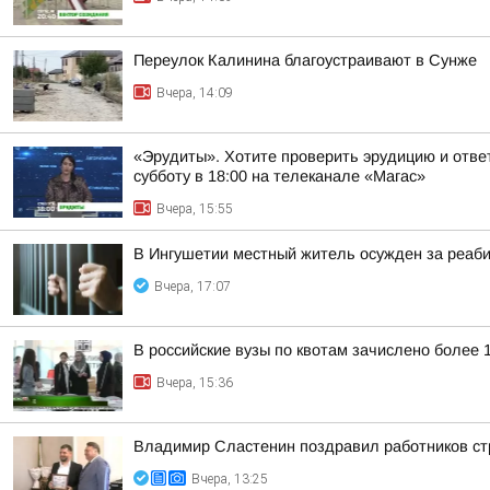
Переулок Калинина благоустраивают в Сунже
Вчера, 14:09
«Эрудиты». Хотите проверить эрудицию и ответ
субботу в 18:00 на телеканале «Магас»
Вчера, 15:55
В Ингушетии местный житель осужден за реаб
Вчера, 17:07
В российские вузы по квотам зачислено более 
Вчера, 15:36
Владимир Сластенин поздравил работников ст
Вчера, 13:25