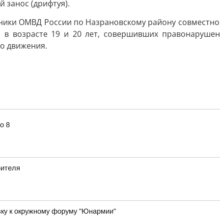
 занос (дрифтуя).
ники ОМВД России по Назрановскому району совместно с
 в возрасте 19 и 20 лет, совершивших правонарушени
о движения.
о 8
оителя
вку к окружному форуму "Юнармии"