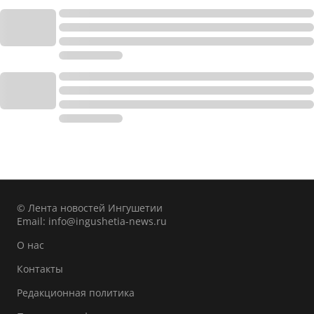
© Лента новостей Ингушетии
Email:
info@ingushetia-news.ru
О нас
Контакты
Редакционная политика