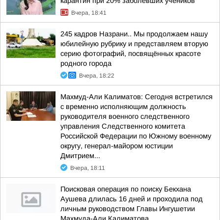
карантин при 20% заболевших учеников
Вчера, 18:41
245 кадров Назрани.. Мы продолжаем нашу
юбилейную рубрику и представляем вторую
серию фотографий, посвящённых красоте
родного города
Вчера, 18:22
Махмуд-Али Калиматов: Сегодня встретился
с временно исполняющим должность
руководителя военного следственного
управления Следственного комитета
Российской Федерации по Южному военному
округу, генерал-майором юстиции
Дмитрием...
Вчера, 18:11
Поисковая операция по поиску Бекхана
Аушева длилась 16 дней и проходила под
личным руководством Главы Ингушетии
Махмуда-Али Калиматова