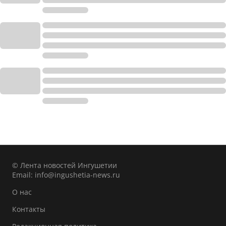
© Лента новостей Ингушетии
Email:
info@ingushetia-news.ru
О нас
Контакты