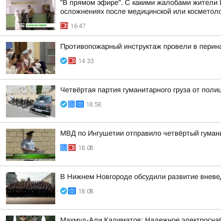
"В прямом эфире". С какими жалобами жители 
осложнениях после медицинской или косметоло
16:47
Противопожарный инструктаж провели в перин
14:33
Четвёртая партия гуманитарного груза от поли
18:58
МВД по Ингушетии отправило четвёртый гуман
18:08
В Нижнем Новгороде обсудили развитие вневе
18:08
Махмуд-Али Калиматов: Надежное электросна