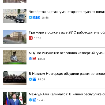
Четвёртая партия гуманитарного груза от пол
18:58
При жаре в офисе выше 28°C работодатель обя
18:39
МВД по Ингушетии отправило четвёртый гуман
18:08
В Нижнем Новгороде обсудили развитие вневе
18:08
Махмуд-Али Калиматов: В нашей республике о
17:45