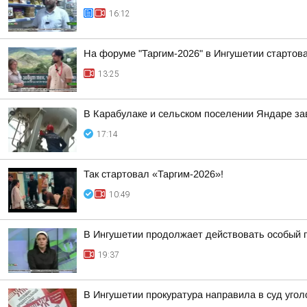
16:12
На форуме "Таргим-2026" в Ингушетии стартов
13:25
В Карабулаке и сельском поселении Яндаре з
17:14
Так стартовал «Таргим-2026»!
10:49
В Ингушетии продолжает действовать особый 
19:37
В Ингушетии прокуратура направила в суд уг