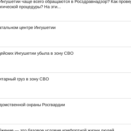
Ингушетии чаще всего обращаются в Росздравнадзор? Как прове
гической процедуры? На эти...
атальном центре Ингушетии
цейских Ингушетии убыла в зону СВО
итарный груз в зону СВО
домственной охраны Росгвардии
бжение — это базовое условие комфортной жизни людей