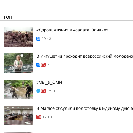
ТОП
«Дорога жизни» в «салате Оливье»
19:43
В Ингушетии проходит всероссийский молодёж
20:13
#Мы_в_СМИ
12:18
В Магасе обсудили подготовку к Единому дню г
19:10