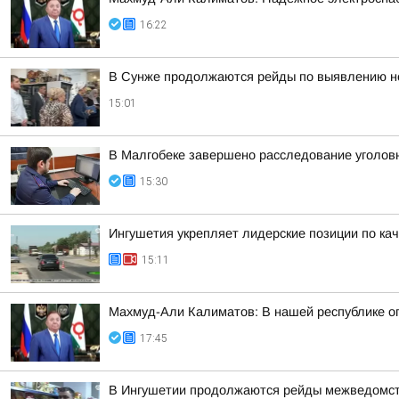
16:22
В Сунже продолжаются рейды по выявлению н
15:01
В Малгобеке завершено расследование уголов
15:30
Ингушетия укрепляет лидерские позиции по кач
15:11
Махмуд-Али Калиматов: В нашей республике о
17:45
В Ингушетии продолжаются рейды межведомств