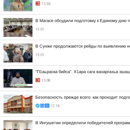
13:36
В Магасе обсудили подготовку к Единому дню 
15:01
В Сунже продолжаются рейды по выявлению н
15:01
"П1аьраска бийса". Х1ара сага вахаргахьа эша
13:08
Безопасность прежде всего: как проходит подг
12:18
В Ингушетии определили победителей програм