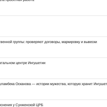
енной группы: проверяют договоры, маркировку и вывески
атальном центре Ингушетии
уламбека Осканова — истории мужества, которую хранит Ингуше
яснения у Сунженской ЦРБ