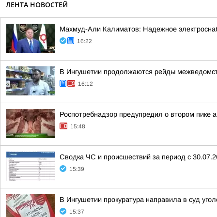
ЛЕНТА НОВОСТЕЙ
Махмуд-Али Калиматов: Надежное электросна
16:22
В Ингушетии продолжаются рейды межведомств
16:12
Роспотребнадзор предупредил о втором пике а
15:48
Сводка ЧС и происшествий за период с 30.07.26 
15:39
В Ингушетии прокуратура направила в суд уг
15:37