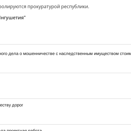
тролируются прокуратурой республики.
Ингушетия"
ного дела о мошенничестве с наследственным имуществом стоим
еству дорог
ала проектная работа