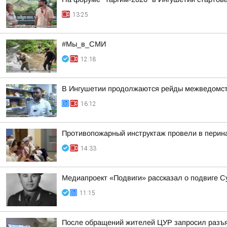
13:25
#Мы_в_СМИ
12:18
В Ингушетии продолжаются рейды межведомств
16:12
Противопожарный инструктаж провели в перин
14:33
Медиапроект «Подвиги» рассказал о подвиге С
11:15
После обращений жителей ЦУР запросил разъ