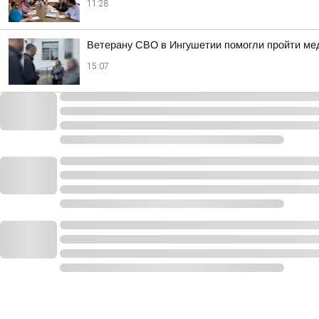
11:28
Ветерану СВО в Ингушетии помогли пройти ме
15:07