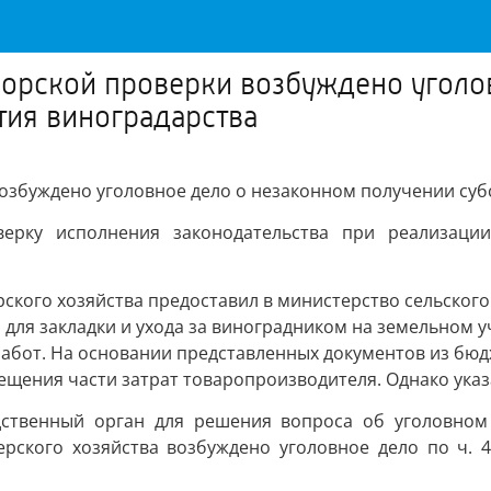
рорской проверки возбуждено уголо
тия виноградарства
озбуждено уголовное дело о незаконном получении суб
верку исполнения законодательства при реализаци
ерского хозяйства предоставил в министерство сельског
и для закладки и ухода за виноградником на земельном у
абот. На основании представленных документов из бюд
ещения части затрат товаропроизводителя. Однако ука
дственный орган для решения вопроса об уголовном 
рского хозяйства возбуждено уголовное дело по ч. 