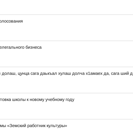
голосования
елегального бизнеса
ш долаш, цунца сага даькъал хулаш долча х1амаех да, сага ший 
отовка школы к новому учебному году
мы «Земский работник культуры»