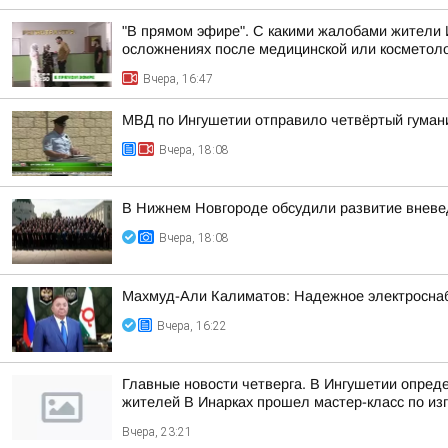
"В прямом эфире". С какими жалобами жители 
осложнениях после медицинской или косметоло
Вчера, 16:47
МВД по Ингушетии отправило четвёртый гуман
Вчера, 18:08
В Нижнем Новгороде обсудили развитие вневе
Вчера, 18:08
Махмуд-Али Калиматов: Надежное электросна
Вчера, 16:22
Главные новости четверга. В Ингушетии опред
жителей В Инарках прошел мастер-класс по из
Вчера, 23:21