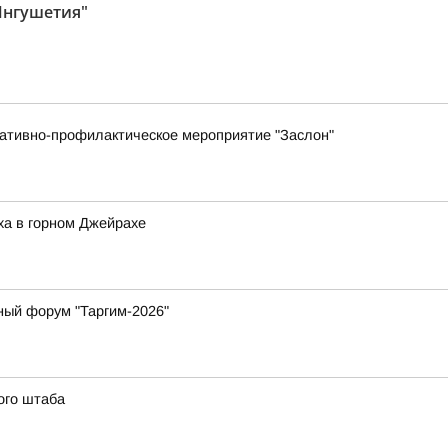
Ингушетия"
ративно-профилактическое мероприятие "Заслон"
ха в горном Джейрахе
ный форум "Таргим-2026"
ого штаба