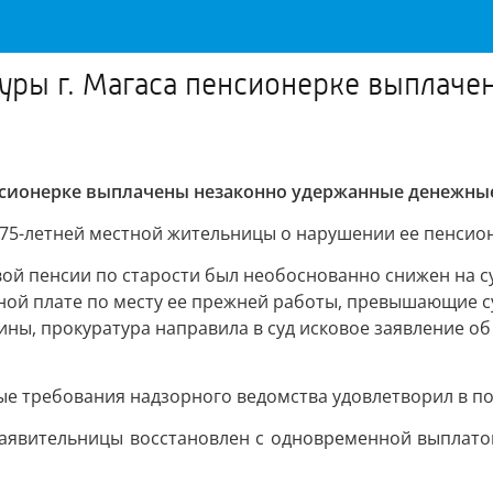
туры г. Магаса пенсионерке выплач
нсионерке выплачены незаконно удержанные денежные
75-летней местной жительницы о нарушении ее пенсио
вой пенсии по старости был необоснованно снижен на сумм
тной плате по месту ее прежней работы, превышающие 
ны, прокуратура направила в суд исковое заявление об
ые требования надзорного ведомства удовлетворил в п
аявительницы восстановлен с одновременной выплатой