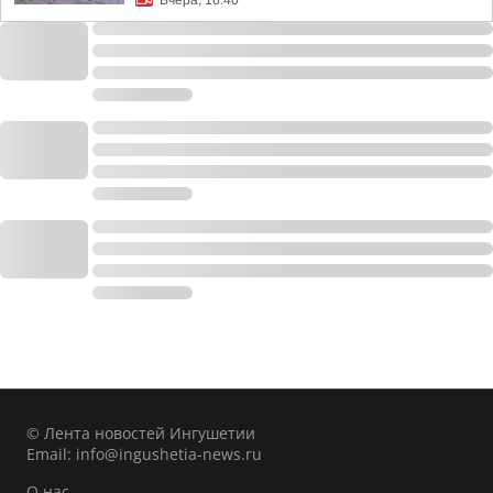
Вчера, 16:40
© Лента новостей Ингушетии
Email:
info@ingushetia-news.ru
О нас