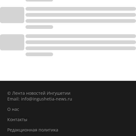
© Лента новостей Ингушетии
Email:
info@ingushetia-news.ru
О нас
Контакты
Редакционная политика