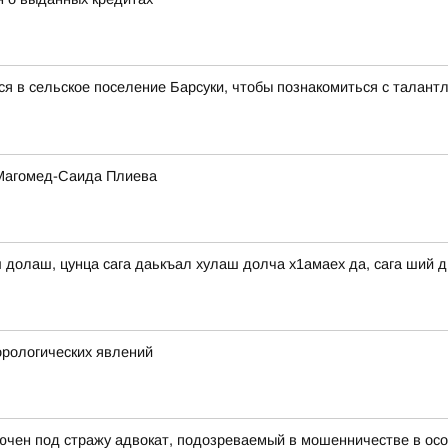
ся в сельское поселение Барсуки, чтобы познакомиться с талант
 Магомед-Саида Плиева
ш долаш, цунца сага даькъал хулаш долча х1амаех да, сага ший 
рологических явлений
ючен под стражу адвокат, подозреваемый в мошенничестве в ос