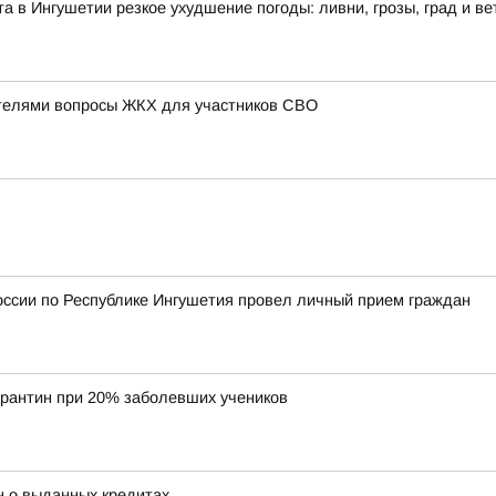
ста в Ингушетии резкое ухудшение погоды: ливни, грозы, град и ве
телями вопросы ЖКХ для участников СВО
оссии по Республике Ингушетия провел личный прием граждан
арантин при 20% заболевших учеников
н о выданных кредитах