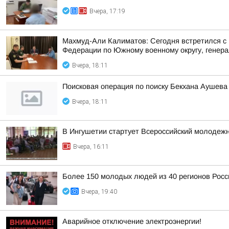
Вчера, 17:19
Махмуд-Али Калиматов: Сегодня встретился с
Федерации по Южному военному округу, генера
Вчера, 18:11
Поисковая операция по поиску Бекхана Аушев
Вчера, 18:11
В Ингушетии стартует Всероссийский молодеж
Вчера, 16:11
Более 150 молодых людей из 40 регионов Рос
Вчера, 19:40
Аварийное отключение электроэнергии!