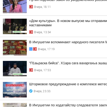
Вчера, 18:11
«Дом культуры». В новом выпуске мы отправим
наставниками
Вчера, 13:34
В Ингушетии вспоминают народного писателя
Вчера, 17:19
"П1аьраска бийса". Х1ара сага вахаргахьа эша
Вчера, 17:53
Штормовое предупреждение о комплексе метео
Вчера, 23:33
В Ингушетии по ходатайству следователя закл