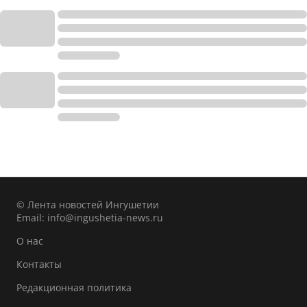
© Лента новостей Ингушетии
Email:
info@ingushetia-news.ru
О нас
Контакты
Редакционная политика