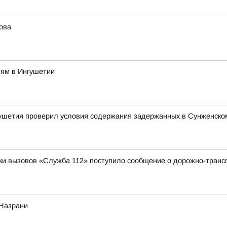
ова
тям в Ингушетии
ушетия проверил условия содержания задержанных в Сунженско
отки вызовов «Служба 112» поступило сообщение о дорожно-трансп
 Назрани