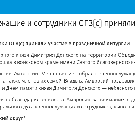
жащие и сотрудники ОГВ(с) приняли
ки ОГВ(с) приняли участие в праздничной литургии
ерного князя Димитрия Донского на территории Объеди
ошла в войсковом храме имени Святого благоверного к
нский Амвросий. Мероприятие собрало военнослужащ
и, а также членов их семей. Владыка Амвросий поздрави
, и Днем памяти князя Димитрия Донского — небесного 
ев поблагодарил епископа Амвросия за внимание к д
ального духа военнослужащих и сотрудников, выполняю
кий округ"