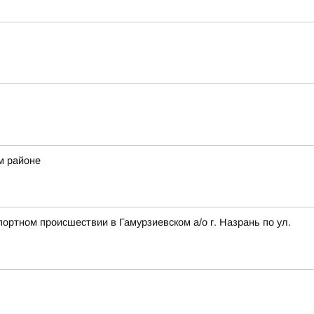
м районе
ортном происшествии в Гамурзиевском а/о г. Назрань по ул.