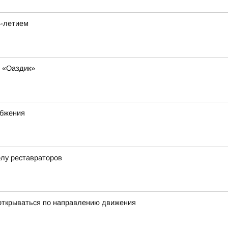
4-летием
е «Оаздик»
абжения
олу реставраторов
открываться по направлению движения