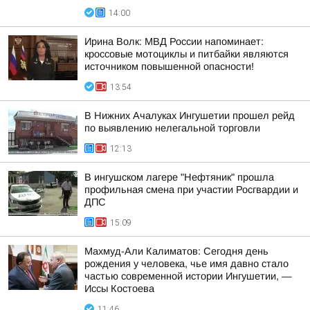
14:00
Ирина Волк: МВД России напоминает:
кроссовые мотоциклы и питбайки являются
источником повышенной опасности!
13:54
В Нижних Ачалуках Ингушетии прошел рейд
по выявлению нелегальной торговли
12:13
В ингушском лагере "Нефтяник" прошла
профильная смена при участии Росгвардии и
ДПС
15:09
Махмуд-Али Калиматов: Сегодня день
рождения у человека, чье имя давно стало
частью современной истории Ингушетии, —
Иссы Костоева
11:46