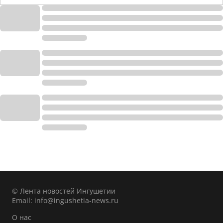
© Лента новостей Ингушетии
Email:
info@ingushetia-news.ru
О нас