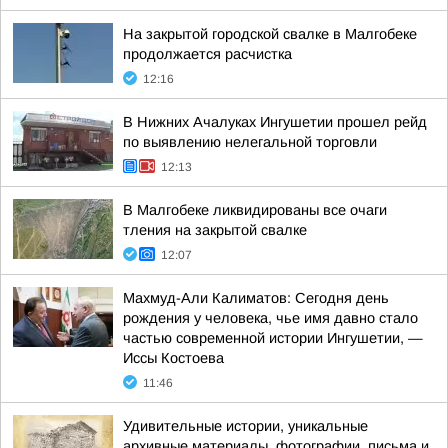
На закрытой городской свалке в Малгобеке
продолжается расчистка
12:16
В Нижних Ачалуках Ингушетии прошел рейд
по выявлению нелегальной торговли
12:13
В Малгобеке ликвидированы все очаги
тления на закрытой свалке
12:07
Махмуд-Али Калиматов: Сегодня день
рождения у человека, чье имя давно стало
частью современной истории Ингушетии, —
Иссы Костоева
11:46
Удивительные истории, уникальные
архивные материалы, фотографии, письма и