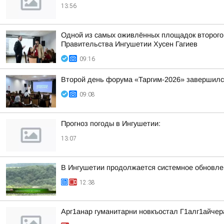
13:56
Одной из самых оживлённых площадок второго 
Правительства Ингушетии Хусен Гагиев
09:16
Второй день форума «Таргим-2026» завершил
09:08
Прогноз погоды в Ингушетии:
13:07
В Ингушетии продолжается системное обновле
12:38
Арг1анар гуманитарни новкъостал Г1алг1айче