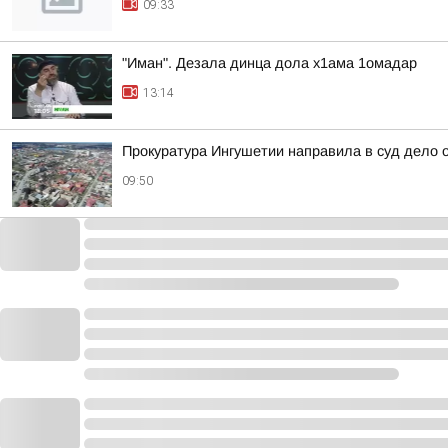
09:33
"Иман". Дезала динца дола х1ама 1омадар
13:14
Прокуратура Ингушетии направила в суд дело
09:50