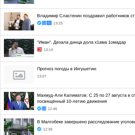
Владимир Сластенин поздравил работников ст
13:25
"Иман". Дезала динца дола х1ама 1омадар
13:14
Прогноз погоды в Ингушетии:
13:07
Махмуд-Али Калиматов: С 25 по 27 августа в
посвящённый 10-летию движения
12:46
В Малгобеке завершено расследование уголовн
12:38