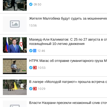
09:50
Жителя Малгобека будут судить за мошенничес
13:56
Махмуд-Али Калиматов: С 25 по 27 августа в
посвящённый 10-летию движения
12:46
НТРК Магас об отправке гуманитарного груза 
10:53
В лагере «Молодой патриот» прошла встреча с
10:29
Власти Назрани пресекли незаконный слив сто