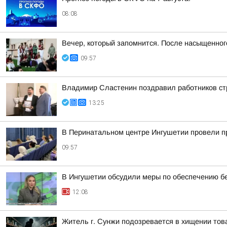
08:08
Вечер, который запомнится. После насыщенно
09:57
Владимир Сластенин поздравил работников ст
13:25
В Перинатальном центре Ингушетии провели п
09:57
В Ингушетии обсудили меры по обеспечению бе
12:08
Житель г. Сунжи подозревается в хищении тов