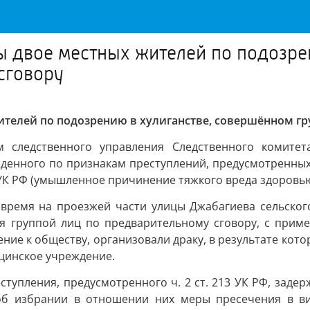
ы двое местных жителей по подозре
сговору
ителей по подозрению в хулиганстве, совершённом гр
 следственного управления Следственного комитет
денного по признакам преступлений, предусмотренных ч
11 УК РФ (умышленное причинение тяжкого вреда здоровь
е время на проезжей части улицы Джабагиева сельско
я группой лиц по предварительному сговору, с прим
е к обществу, организовали драку, в результате которо
цинское учреждение.
упления, предусмотренного ч. 2 ст. 213 УК РФ, задерж
 об избрании в отношении них меры пресечения в в