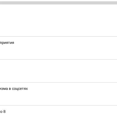
приятия
изма в соцсетях
о 8