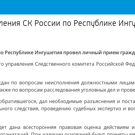
ления СК России по Республике Ин
 по Республике Ингушетия провел личный прием граж
ного управления Следственного комитета Российской Ф
аждан по вопросам неисполнения должностными лицам
также по вопросам расследования уголовных дел и пров
обратившегося, дал необходимые разъяснения и поста
ного следствия, проведению судебных экспертиз и во
дет дана всесторонняя правовая оценка действиям и
рганизаций. При наличии оснований будут приняты м