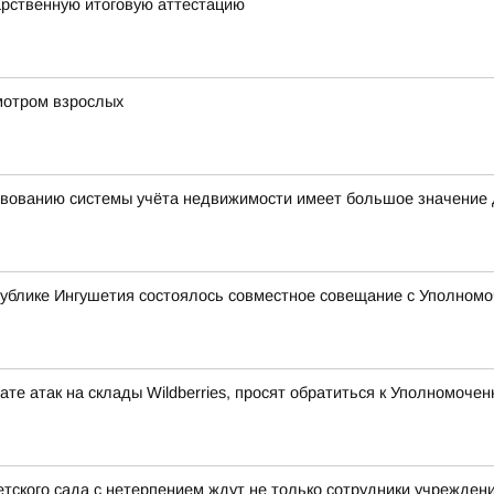
арственную итоговую аттестацию
мотром взрослых
вованию системы учёта недвижимости имеет большое значение 
ублике Ингушетия состоялось совместное совещание с Уполномо
те атак на склады Wildberries, просят обратиться к Уполномоч
тского сада с нетерпением ждут не только сотрудники учреждени