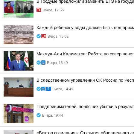
В Госдуме предложили заменить ЕГЭ на госуд
Вчера, 17:36
Каждый ребенок у воды должен быть под прис
Вчера, 15:03
Махмуд-Али Калиматов: Работа по совершенст
Вчера, 15:49
В следственном управлении СК России по Респ
Вчера, 14:49
Предпринимателей, понёсших убытки в результа
Вчера, 19:44
«Вектор созидания». Открытия обновленного де