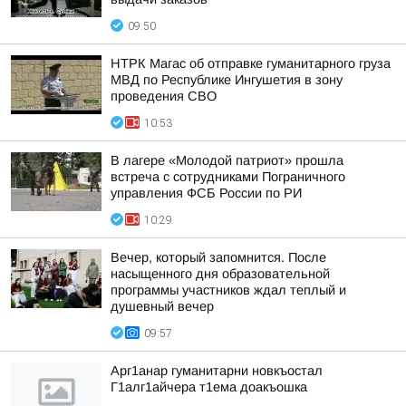
09:50
НТРК Магас об отправке гуманитарного груза
МВД по Республике Ингушетия в зону
проведения СВО
10:53
В лагере «Молодой патриот» прошла
встреча с сотрудниками Пограничного
управления ФСБ России по РИ
10:29
Вечер, который запомнится. После
насыщенного дня образовательной
программы участников ждал теплый и
душевный вечер
09:57
Арг1анар гуманитарни новкъостал
Г1алг1айчера т1ема доакъошка