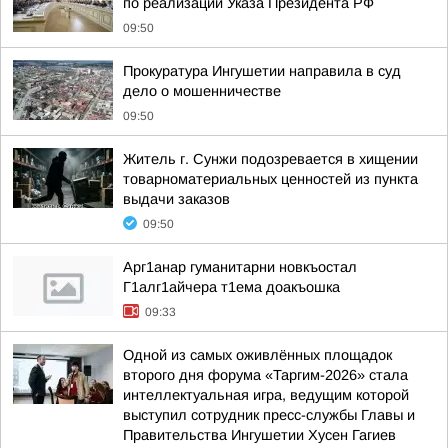
по реализации Указа Президента РФ
09:50
Прокуратура Ингушетии направила в суд
дело о мошенничестве
09:50
Житель г. Сунжи подозревается в хищении
товарноматериальных ценностей из пункта
выдачи заказов
09:50
Арг1анар гуманитарни новкъостал
Г1алг1айчера т1ема доакъошка
09:33
Одной из самых оживлённых площадок
второго дня форума «Таргим-2026» стала
интеллектуальная игра, ведущим которой
выступил сотрудник пресс-службы Главы и
Правительства Ингушетии Хусен Гагиев