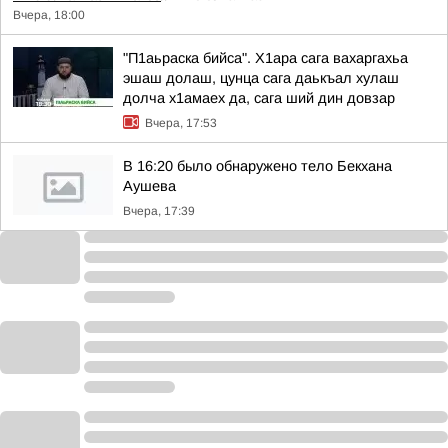
Вчера, 18:00
"П1аьраска бийса". Х1ара сага вахаргахьа
эшаш долаш, цунца сага даькъал хулаш
долча х1амаех да, сага ший дин довзар
Вчера, 17:53
В 16:20 было обнаружено тело Бекхана
Аушева
Вчера, 17:39