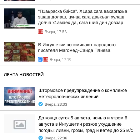
"П1аьраска бийса". Х1ара сага вахаргахьа
эшаш долаш, цунца сага даькъал хулаш
долча х1амаех да, сага ший дин довзар
Вчера, 17:53
В Ингушетии вспоминают народного
писателя Магомед-Саида Плиева
Вчера, 17:19
ЛЕНТА НОВОСТЕЙ
Штормовое предупреждение о комплексе
метеорологических явлений
Вчера, 23:33
До конца суток 5 августа, ночью и утром 6
августа в Ингушетии резкое ухудшение
погоды: ливни, грозы, град и ветер до 25 м/с
Вчера, 22:36