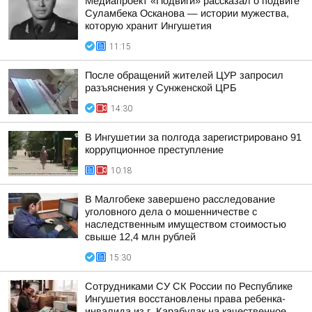
Медиапроект «Подвиги» рассказал о подвиге
Суламбека Осканова — истории мужества,
которую хранит Ингушетия
11:15
После обращений жителей ЦУР запросил
разъяснения у Сунженской ЦРБ
14:30
В Ингушетии за полгода зарегистрировано 91
коррупционное преступление
10:18
В Малгобеке завершено расследование
уголовного дела о мошенничестве с
наследственным имуществом стоимостью
свыше 12,4 млн рублей
15:30
Сотрудниками СУ СК России по Республике
Ингушетия восстановлены права ребенка-
инвалида из г. Карабулак на качественное