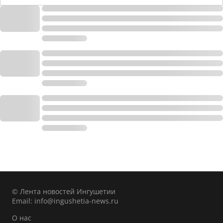
© Лента новостей Ингушетии
Email:
info@ingushetia-news.ru
О нас