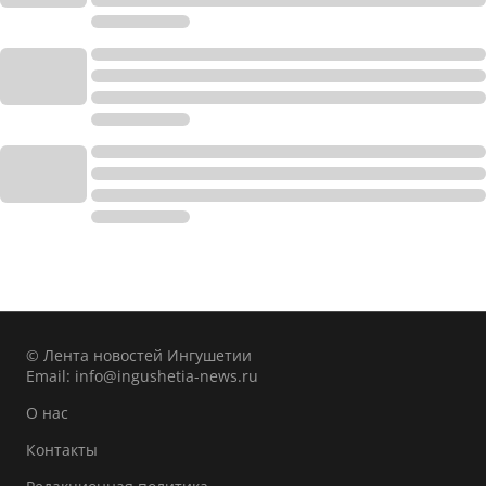
© Лента новостей Ингушетии
Email:
info@ingushetia-news.ru
О нас
Контакты