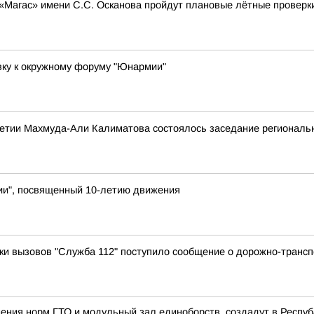
 «Магас» имени С.С. Осканова пройдут плановые лётные проверк
вку к окружному форуму "Юнармии"
етии Махмуда-Али Калиматова состоялось заседание региональн
ии", посвященный 10-летию движения
отки вызовов "Служба 112" поступило сообщение о дорожно-транс
ения норм ГТО и модульный зал единоборств, создадут в Республ