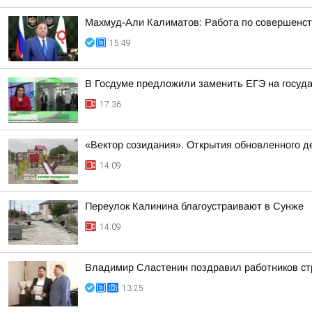
Махмуд-Али Калиматов: Работа по совершенст
15:49
В Госдуме предложили заменить ЕГЭ на госуд
17:36
«Вектор созидания». Открытия обновленного де
14:09
Переулок Калинина благоустраивают в Сунже
14:09
Владимир Сластенин поздравил работников ст
13:25