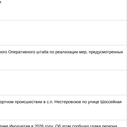
и
ого Оперативного штаба по реализации мер, предусмотренных
портном происшествии в с.п. Нестеровское по улице Шоссейная
ике Ингушетия в 2026 году. Об этом сообщил глава региона