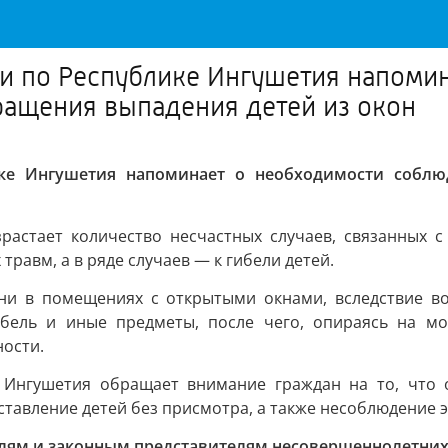
ии по Республике Ингушетия напоми
ращения выпадения детей из окон
ике Ингушетия напоминает о необходимости соблю
зрастает количество несчастных случаев, связанных 
равм, а в ряде случаев — к гибели детей.
дни в помещениях с открытыми окнами, вследствие в
бель и иные предметы, после чего, опираясь на мос
ности.
е Ингушетия обращает внимание граждан на то, что
ставление детей без присмотра, а также несоблюдение 
елям и законным представителям несовершеннолетни