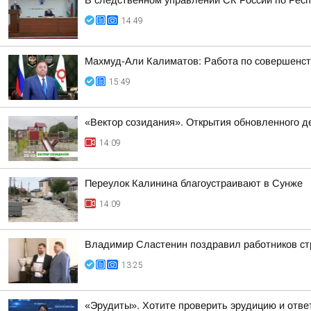
В следственном управлении СК России по Респ
14:49
Махмуд-Али Калиматов: Работа по совершенст
15:49
«Вектор созидания». Открытия обновленного де
14:09
Переулок Калинина благоустраивают в Сунже
14:09
Владимир Сластенин поздравил работников ст
13:25
«Эрудиты». Хотите проверить эрудицию и ответ