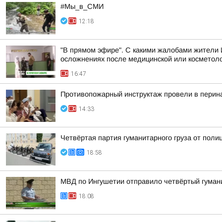
#Мы_в_СМИ
12:18
"В прямом эфире". С какими жалобами жители 
осложнениях после медицинской или косметоло
16:47
Противопожарный инструктаж провели в перин
14:33
Четвёртая партия гуманитарного груза от поли
18:58
МВД по Ингушетии отправило четвёртый гуман
18:08