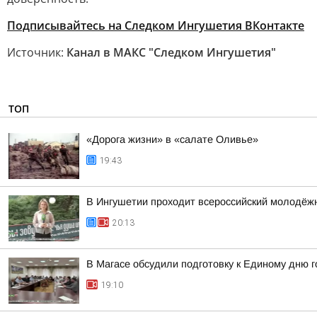
Подписывайтесь на Следком Ингушетия ВКонтакте
Источник:
Канал в МАКС "Следком Ингушетия"
ТОП
«Дорога жизни» в «салате Оливье»
19:43
В Ингушетии проходит всероссийский молодёж
20:13
В Магасе обсудили подготовку к Единому дню г
19:10