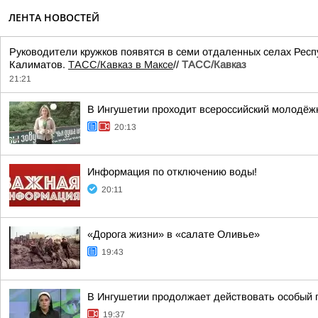
ЛЕНТА НОВОСТЕЙ
Руководители кружков появятся в семи отдаленных селах Респ
Калиматов.
ТАСС/Кавказ в Максе
//
ТАСС/Кавказ
21:21
В Ингушетии проходит всероссийский молодёж
20:13
Информация по отключению воды!
20:11
«Дорога жизни» в «салате Оливье»
19:43
В Ингушетии продолжает действовать особый
19:37