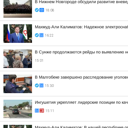
В Нижнем Новгороде обсудили развитие вневе
18:08
Махмуд-Али Калиматов: Надежное электросна
16:22
В Сунже продолжаются рейды по выявлению н
15:01
В Малгобеке завершено расследование уголов
15:30
Ингушетия укрепляет лидерские позиции по кач
15:11
Махмуд-Али Калиматов: В нашей республике о