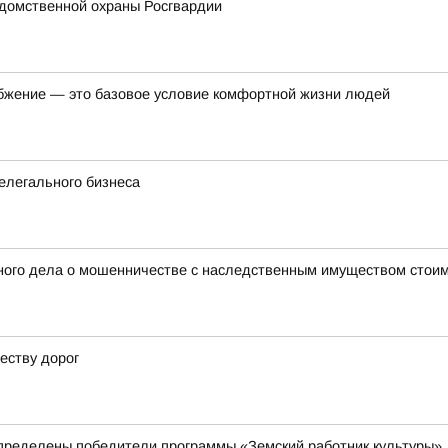
домственной охраны Росгвардии
бжение — это базовое условие комфортной жизни людей
елегального бизнеса
ного дела о мошенничестве с наследственным имуществом стоим
еству дорог
пределены победители программы «Земский работник культуры»