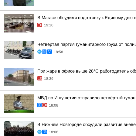
В Магасе обсудили подготовку к Единому дню 
19:10
Четвёртая партия гуманитарного груза от пол
18:58
При жаре в офисе выше 28°C работодатель обя
18:39
МВД по Ингушетии отправило четвёртый гуман
18:08
В Нижнем Новгороде обсудили развитие вневе
18:08