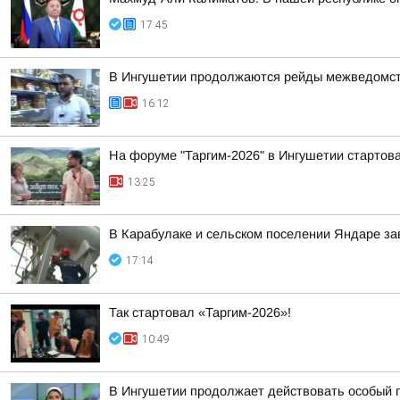
17:45
В Ингушетии продолжаются рейды межведомств
16:12
На форуме "Таргим-2026" в Ингушетии стартов
13:25
В Карабулаке и сельском поселении Яндаре з
17:14
Так стартовал «Таргим-2026»!
10:49
В Ингушетии продолжает действовать особый 