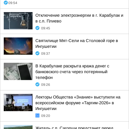
09:54
Отключение электроэнергии в г. Карабулак и
в с.п. Плиево
09:45
Святилище Мят-Сели на Столовой горе в
Ингушетии
09:37
В Карабулаке раскрыта кража денег с
банковского счета через потерянный
телефон
09:26
Лекторы Общества «Знание» выступили на
всероссийском форуме «Таргим-2026» в
Ингушетии
09:20
Житель с.п. Сагопши предстанет перед