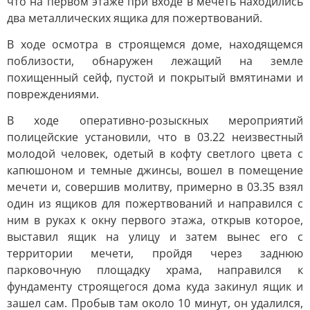
что на первом этаже при входе в мечеть находились
два металлических ящика для пожертвований.
В ходе осмотра в строящемся доме, находящемся
поблизости, обнаружен лежащий на земле
похищенный сейф, пустой и покрытый вмятинами и
повреждениями.
В ходе оперативно-розыскных мероприятий
полицейские установили, что в 03.22 неизвестный
молодой человек, одетый в кофту светлого цвета с
капюшоном и темные джинсы, вошел в помещение
мечети и, совершив молитву, примерно в 03.35 взял
один из ящиков для пожертвований и направился с
ним в руках к окну первого этажа, открыв которое,
выставил ящик на улицу и затем вынес его с
территории мечети, пройдя через заднюю
парковочную площадку храма, направился к
фундаменту строящегося дома куда закинул ящик и
зашел сам. Пробыв там около 10 минут, он удалился,