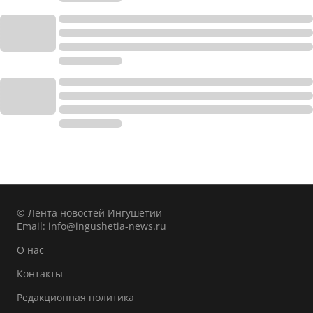
© Лента новостей Ингушетии
Email:
info@ingushetia-news.ru
О нас
Контакты
Редакционная политика