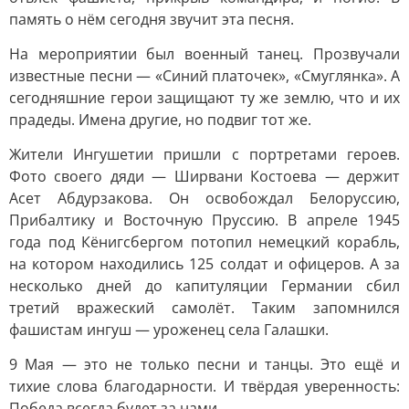
память о нём сегодня звучит эта песня.
На мероприятии был военный танец. Прозвучали
известные песни — «Синий платочек», «Смуглянка». А
сегодняшние герои защищают ту же землю, что и их
прадеды. Имена другие, но подвиг тот же.
Жители Ингушетии пришли с портретами героев.
Фото своего дяди — Ширвани Костоева — держит
Асет Абдурзакова. Он освобождал Белоруссию,
Прибалтику и Восточную Пруссию. В апреле 1945
года под Кёнигсбергом потопил немецкий корабль,
на котором находились 125 солдат и офицеров. А за
несколько дней до капитуляции Германии сбил
третий вражеский самолёт. Таким запомнился
фашистам ингуш — уроженец села Галашки.
9 Мая — это не только песни и танцы. Это ещё и
тихие слова благодарности. И твёрдая уверенность:
Победа всегда будет за нами.