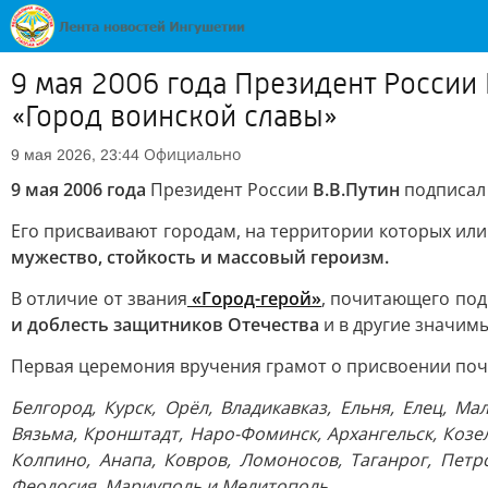
9 мая 2006 года Президент России
«Город воинской славы»
Официально
9 мая 2026, 23:44
9 мая 2006 года
Президент России
В.В.Путин
подписал
Его присваивают городам, на территории которых ил
мужество, стойкость и массовый героизм.
В отличие от звания
«Город-герой»
, почитающего под
и доблесть защитников Отечества
и в другие значим
Первая церемония вручения грамот о присвоении почёт
Белгород, Курск, Орёл, Владикавказ, Ельня, Елец, М
Вязьма, Кронштадт, Наро-Фоминск, Архангельск, Козел
Колпино, Анапа, Ковров, Ломоносов, Таганрог, Петр
Феодосия, Мариуполь и Мелитополь.