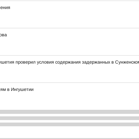
ления
ова
ушетия проверил условия содержания задержанных в Сунженско
тям в Ингушетии