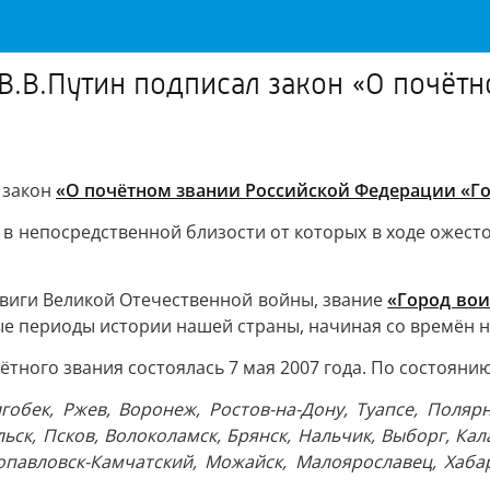
 В.В.Путин подписал закон «О почёт
 закон
«О почётном звании Российской Федерации «Г
и в непосредственной близости от которых в ходе оже
виги Великой Отечественной войны, звание
«Город вои
ые периоды истории нашей страны, начиная со времён 
ного звания состоялась 7 мая 2007 года. По состоянию
алгобек, Ржев, Воронеж, Ростов-на-Дону, Туапсе, Поляр
ьск, Псков, Волоколамск, Брянск, Нальчик, Выборг, Кала
опавловск-Камчатский, Можайск, Малоярославец, Хабаро