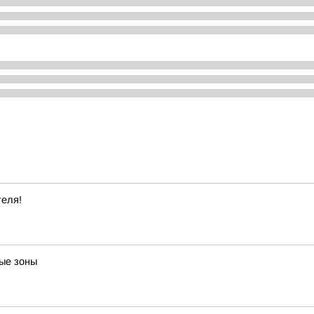
теля!
ые зоны