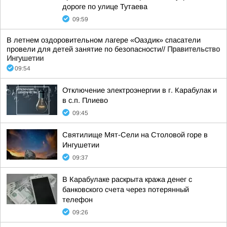
дороге по улице Тутаева
09:59
В летнем оздоровительном лагере «Оаздик» спасатели
провели для детей занятие по безопасности//
Правительство
Ингушетии
09:54
Отключение электроэнергии в г. Карабулак и
в с.п. Плиево
09:45
Святилище Мят-Сели на Столовой горе в
Ингушетии
09:37
В Карабулаке раскрыта кража денег с
банковского счета через потерянный
телефон
09:26