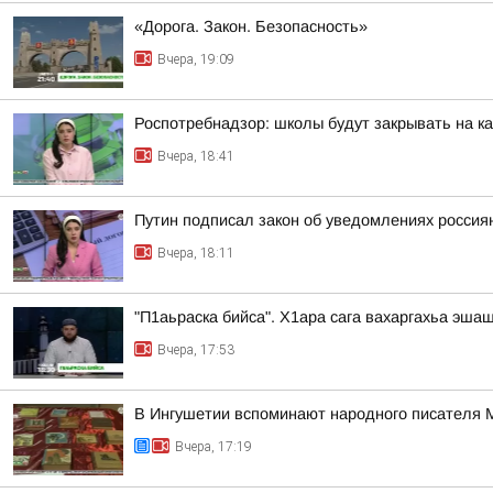
«Дорога. Закон. Безопасность»
Вчера, 19:09
Роспотребнадзор: школы будут закрывать на к
Вчера, 18:41
Путин подписал закон об уведомлениях россия
Вчера, 18:11
"П1аьраска бийса". Х1ара сага вахаргахьа эша
Вчера, 17:53
В Ингушетии вспоминают народного писателя
Вчера, 17:19