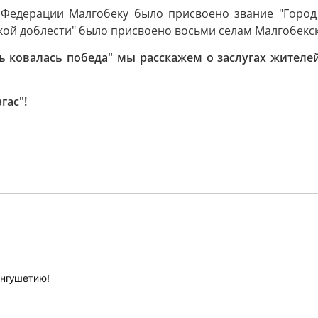
 Федерации Малгобеку было присвоено звание "Город 
кой доблести" было присвоено восьми селам Малгобекск
ь ковалась победа" мы расскажем о заслугах жителе
гас"!
Ингушетию!