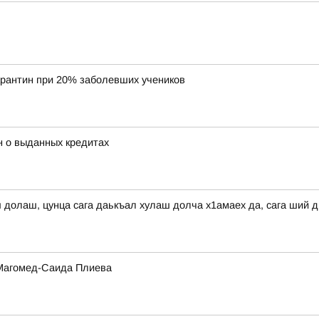
арантин при 20% заболевших учеников
н о выданных кредитах
ш долаш, цунца сага даькъал хулаш долча х1амаех да, сага ший 
 Магомед-Саида Плиева