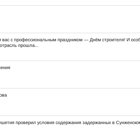
м вас с профессиональным праздником — Днём строителя! И особе
отрасль прошла...
ления
ова
ушетия проверил условия содержания задержанных в Сунженско