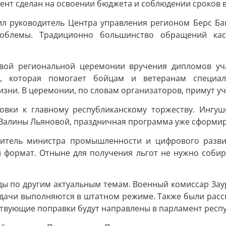
ент сделан на освоении бюджета и соблюдении сроков 
ил руководитель Центра управления регионом Берс Бан
роблемы. Традиционно большинство обращений кас
рвой региональной церемонии вручения дипломов уч
а, которая помогает бойцам и ветеранам специа
зни. В церемонии, по словам организаторов, примут уч
овки к главному республиканскому торжеству. Ингуш
м Залины Льяновой, праздничная программа уже сформи
титель министра промышленности и цифрового развит
й формат. Отныне для получения льгот не нужно собир
ды по другим актуальным темам. Военный комиссар Зау
адачи выполняются в штатном режиме. Также были рас
ствующие поправки будут направлены в парламент респ