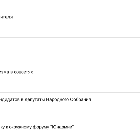
оителя
зма в соцсетях
андидатов в депутаты Народного Собрания
вку к окружному форуму "Юнармии"