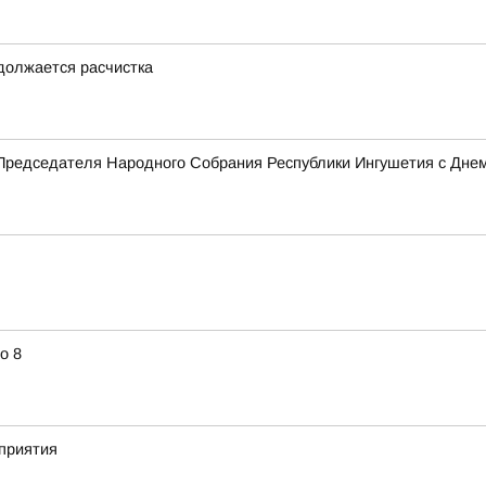
одолжается расчистка
Председателя Народного Собрания Республики Ингушетия с Дне
о 8
приятия