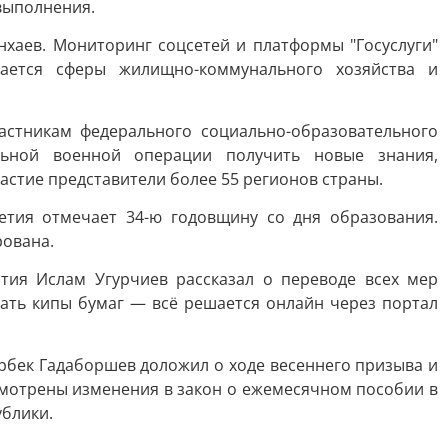
выполнения.
хаев. Мониторинг соцсетей и платформы "Госуслуги"
ается сферы жилищно-коммунального хозяйства и
астникам федерального социально-образовательного
льной военной операции получить новые знания,
астие представители более 55 регионов страны.
етия отмечает 34-ю годовщину со дня образования.
рована.
ия Ислам Угурчиев рассказал о переводе всех мер
ать кипы бумаг — всё решается онлайн через портал
рбек Гадаборшев доложил о ходе весеннего призыва и
смотрены изменения в закон о ежемесячном пособии в
ублики.