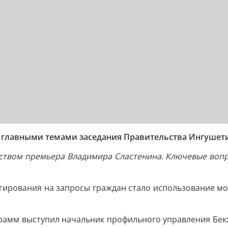
 главными темами заседания Правительства Ингушет
ьством премьера Владимира Сластенина. Ключевые воп
гирования на запросы граждан стало использование мон
рамм выступил начальник профильного управления Бекх