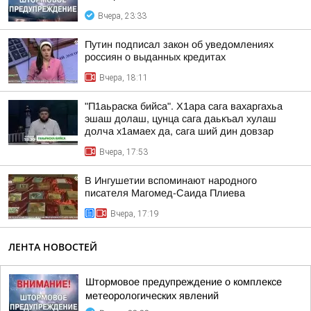
Вчера, 23:33
Путин подписал закон об уведомлениях
россиян о выданных кредитах
Вчера, 18:11
"П1аьраска бийса". Х1ара сага вахаргахьа
эшаш долаш, цунца сага даькъал хулаш
долча х1амаех да, сага ший дин довзар
Вчера, 17:53
В Ингушетии вспоминают народного
писателя Магомед-Саида Плиева
Вчера, 17:19
ЛЕНТА НОВОСТЕЙ
Штормовое предупреждение о комплексе
метеорологических явлений