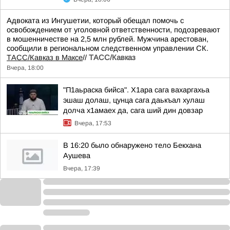
Адвоката из Ингушетии, который обещал помочь с
освобождением от уголовной ответственности, подозревают
в мошенничестве на 2,5 млн рублей. Мужчина арестован,
сообщили в региональном следственном управлении СК.
ТАСС/Кавказ в Максе
//
ТАСС/Кавказ
Вчера, 18:00
"П1аьраска бийса". Х1ара сага вахаргахьа
эшаш долаш, цунца сага даькъал хулаш
долча х1амаех да, сага ший дин довзар
Вчера, 17:53
В 16:20 было обнаружено тело Бекхана
Аушева
Вчера, 17:39