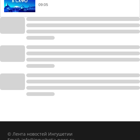
09:05
© Лента новостей Ингушетии
Email:
info@ingushetia-news.ru