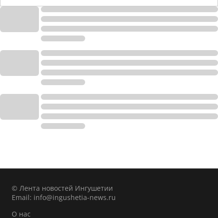
© Лента новостей Ингушетии
Email:
info@ingushetia-news.ru
О нас