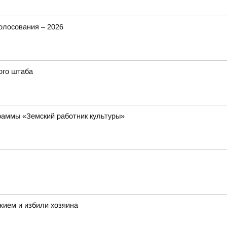
олосования – 2026
ого штаба
раммы «Земский работник культуры»
жием и избили хозяина