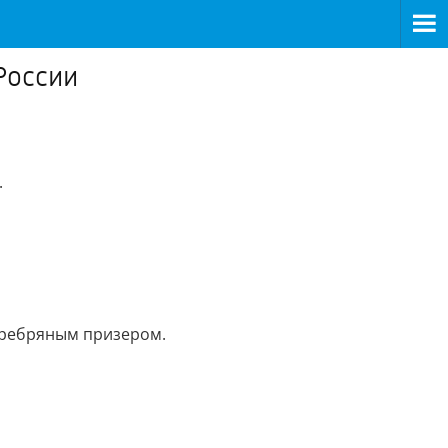
России
.
серебряным призером.