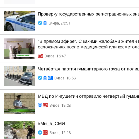
Проверку государственных регистрационных зн
Вчера, 23:51
"В прямом эфире". С какими жалобами жители 
осложнениях после медицинской или косметоло
Вчера, 16:47
Четвёртая партия гуманитарного груза от поли
Вчера, 18:58
МВД по Ингушетии отправило четвёртый гуман
Вчера, 18:08
#Мы_в_СМИ
Вчера, 12:18