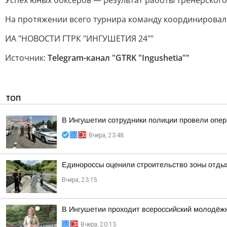
Успех юных боксеров — результат работы тренерского
На протяжении всего турнира команду координировал
ИА "НОВОСТИ ГТРК "ИНГУШЕТИЯ 24""
Источник:
Telegram-канал "GTRK "Ingushetia""
ТОП
В Ингушетии сотрудники полиции провели опе
Вчера, 23:48
Единороссы оценили строительство зоны отды
Вчера, 23:15
В Ингушетии проходит всероссийский молодёж
Вчера, 20:13