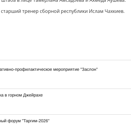
 штаба в лице Тамерлана Амсадоева и Ахмеда Аушева.
 старший тренер сборной республики Ислам Чахкиев.
ративно-профилактическое мероприятие "Заслон"
ха в горном Джейрахе
ный форум "Таргим-2026"