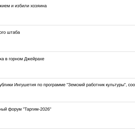
жием и избили хозяина
ого штаба
ха в горном Джейрахе
ублики Ингушетия по программе "Земский работник культуры", с
ный форум "Таргим-2026"