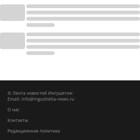
© Лента новостей Ингушетии
Email:
info@ingushetia-news.ru
О нас
Контакты
Редакционная политика