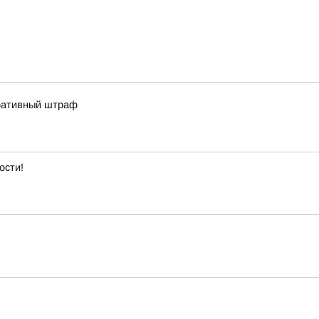
тративный штраф
ости!