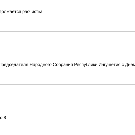
одолжается расчистка
Председателя Народного Собрания Республики Ингушетия с Дне
о 8