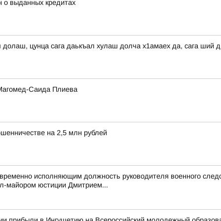
н о выданных кредитах
ш долаш, цунца сага даькъал хулаш долча х1амаех да, сага ший 
 Магомед-Саида Плиева
ошенничестве на 2,5 млн рублей
 временно исполняющим должность руководителя военного следс
л-майором юстиции Дмитрием...
сии прибыли в Ингушетию на Всероссийский молодежный образо