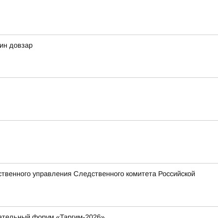
дин довзар
твенного управления Следственного комитета Российской
вательный форум «Таргим-2026»