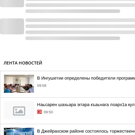
ЛЕНТА НОВОСТЕЙ
В Ингушетии определены победители программ
09:58
Наьсарен шахьара эггара къаьнага лоарх1а ку
09:50
В Джейрахском районе состоялось торжествен