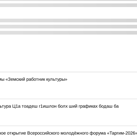
ы «Земский работник культуры»
льтура Ц1а тоадеш г1ишлон болх ший графиках бодаш ба
ное открытие Всероссийского молодёжного форума «Таргим-2026