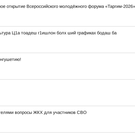
ное открытие Всероссийского молодёжного форума «Таргим-2026
льтура Ц1а тоадеш г1ишлон болх ший графиках бодаш ба
Ингушетию!
телями вопросы ЖКХ для участников СВО