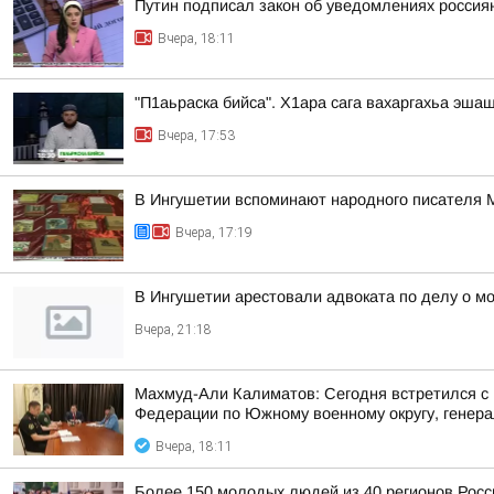
Путин подписал закон об уведомлениях россия
Вчера, 18:11
"П1аьраска бийса". Х1ара сага вахаргахьа эша
Вчера, 17:53
В Ингушетии вспоминают народного писателя
Вчера, 17:19
В Ингушетии арестовали адвоката по делу о м
Вчера, 21:18
Махмуд-Али Калиматов: Сегодня встретился с
Федерации по Южному военному округу, генера
Вчера, 18:11
Более 150 молодых людей из 40 регионов Рос