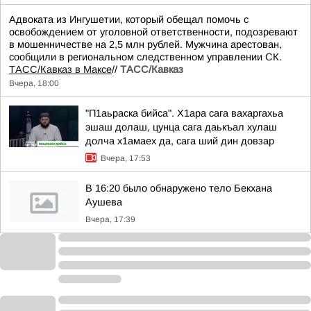
Адвоката из Ингушетии, который обещал помочь с
освобождением от уголовной ответственности, подозревают
в мошенничестве на 2,5 млн рублей. Мужчина арестован,
сообщили в региональном следственном управлении СК.
ТАСС/Кавказ в Максе
//
ТАСС/Кавказ
Вчера, 18:00
"П1аьраска бийса". Х1ара сага вахаргахьа
эшаш долаш, цунца сага даькъал хулаш
долча х1амаех да, сага ший дин довзар
Вчера, 17:53
В 16:20 было обнаружено тело Бекхана
Аушева
Вчера, 17:39