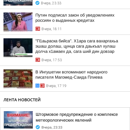
Вчера, 23:33
Путин подписал закон об уведомлениях
россиян о выданных кредитах
Вчера, 18:11
"П1аьраска бийса". Х1ара сага вахаргахьа
эшаш долаш, цунца сага даькъал хулаш
долча х1амаех да, сага ший дин довзар
Вчера, 17:53
В Ингушетии вспоминают народного
писателя Магомед-Саида Плиева
Вчера, 17:19
ЛЕНТА НОВОСТЕЙ
Штормовое предупреждение о комплексе
метеорологических явлений
Вчера, 23:33