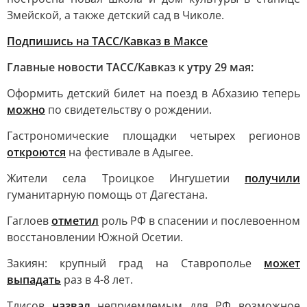
Змейской, а также детский сад в Чиколе.
Подпишись на ТАСС/Кавказ в Максе
Главные новости ТАСС/Кавказ к утру 29 мая:
Оформить детский билет на поезд в Абхазию теперь
можно
по свидетельству о рождении.
Гастрономические площадки четырех регионов
откроются
на фестивале в Адыгее.
Жители села Троицкое Ингушетии
получили
гуманитарную помощь от Дагестана.
Гаглоев
отметил
роль РФ в спасении и послевоенном
восстановлении Южной Осетии.
Закиян: крупный град на Ставрополье
может
выпадать
раз в 4-8 лет.
Тлисов
назвал
неприемлемым для РФ возможное