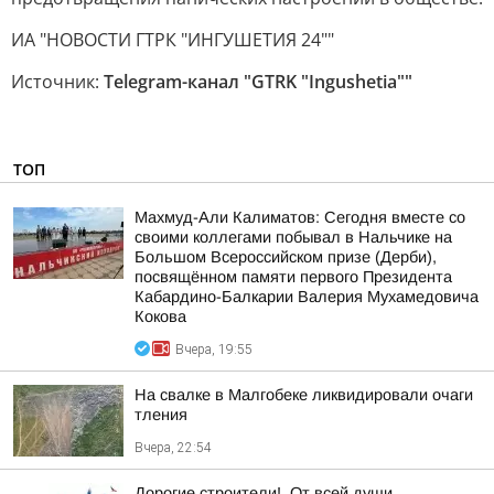
ИА "НОВОСТИ ГТРК "ИНГУШЕТИЯ 24""
Источник:
Telegram-канал "GTRK "Ingushetia""
ТОП
Махмуд-Али Калиматов: Сегодня вместе со
своими коллегами побывал в Нальчике на
Большом Всероссийском призе (Дерби),
посвящённом памяти первого Президента
Кабардино-Балкарии Валерия Мухамедовича
Кокова
Вчера, 19:55
На свалке в Малгобеке ликвидировали очаги
тления
Вчера, 22:54
Дорогие строители!. От всей души