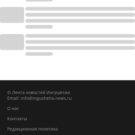
© Лента новостей Ингушетии
Email:
info@ingushetia-news.ru
О нас
Контакты
Редакционная политика