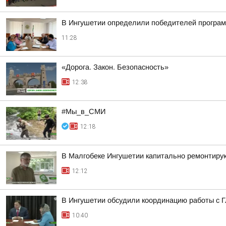
В Ингушетии определили победителей програм
11:28
«Дорога. Закон. Безопасность»
12:38
#Мы_в_СМИ
12:18
В Малгобеке Ингушетии капитально ремонтирую
12:12
В Ингушетии обсудили координацию работы с
10:40