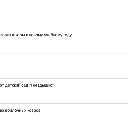
отовка школы к новому учебному году
т детский сад "Гнёздышко"
ию войлочных ковров