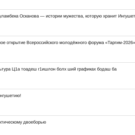
уламбека Осканова — истории мужества, которую хранит Ингуше
ное открытие Всероссийского молодёжного форума «Таргим-2026
льтура Ц1а тоадеш г1ишлон болх ший графиках бодаш ба
Ингушетию!
ктическому двоеборью