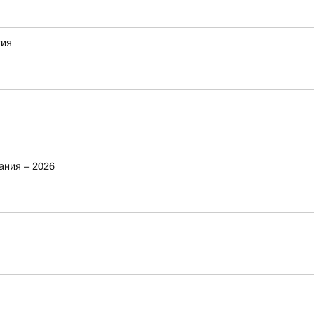
тия
ания – 2026