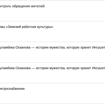
онтроль обращения жителей
мы «Земский работник культуры»
уламбека Осканова — истории мужества, которую хранит Ингуше
уламбека Осканова — истории мужества, которую хранит Ингуше
ектроснабжения