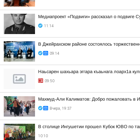
Медиапроект «Подвиги» рассказал о подвиге С
11:14
В Джейрахском районе состоялось торжествен
09:14
Наьсарен шахьара эггара къаьнага лоарх1а ку
09:50
Махмуд-Али Калиматов: Добро пожаловать в 
Вчера, 19:37
В столице Ингушетии прошел Кубок ЮВО по та
10:10