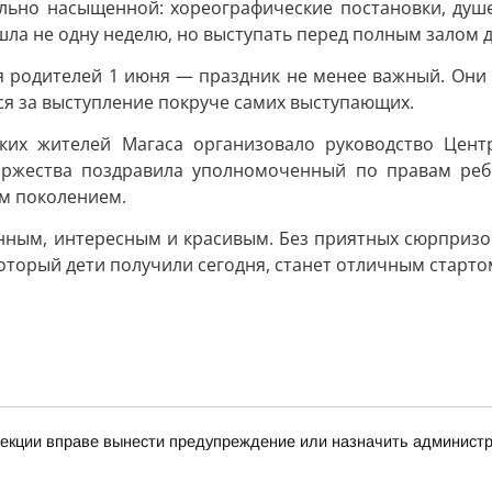
льно насыщенной: хореографические постановки, душе
ла не одну неделю, но выступать перед полным залом д
 родителей 1 июня — праздник не менее важный. Они в
ся за выступление покруче самих выступающих.
ких жителей Магаса организовало руководство Центр
торжества поздравила уполномоченный по правам реб
м поколением.
ным, интересным и красивым. Без приятных сюрпризов и
оторый дети получили сегодня, станет отличным старто
спекции вправе вынести предупреждение или назначить админис