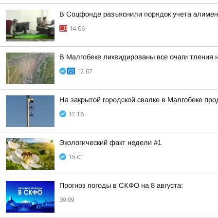
В Соцфонде разъяснили порядок учета алимен
14:06
В Малгобеке ликвидированы все очаги тления 
12:07
На закрытой городской свалке в Малгобеке пр
12:16
Экологический факт недели #1
15:01
Прогноз погоды в СКФО на 8 августа:
09:09