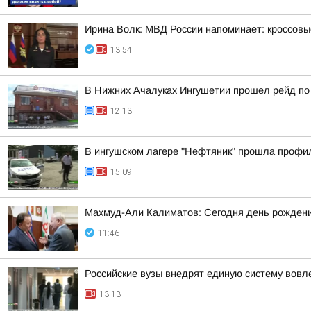
Ирина Волк: МВД России напоминает: кроссовы
13:54
В Нижних Ачалуках Ингушетии прошел рейд по
12:13
В ингушском лагере "Нефтяник" прошла профи
15:09
Махмуд-Али Калиматов: Сегодня день рождения
11:46
Российские вузы внедрят единую систему вовл
13:13