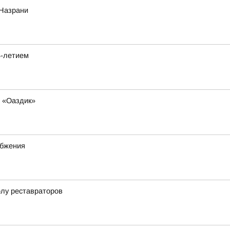
 Назрани
4-летием
е «Оаздик»
абжения
олу реставраторов