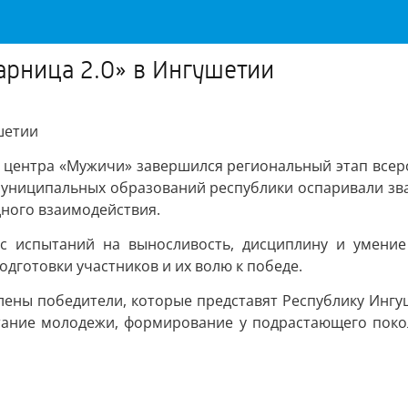
арница 2.0» в Ингушетии
шетии
 центра «Мужичи» завершился региональный этап всеро
 муниципальных образований республики оспаривали зв
дного взаимодействия.
с испытаний на выносливость, дисциплину и умени
дготовки участников и их волю к победе.
лены победители, которые представят Республику Ингу
тание молодежи, формирование у подрастающего поколе