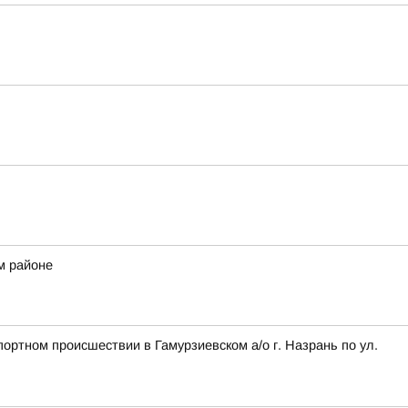
м районе
ортном происшествии в Гамурзиевском а/о г. Назрань по ул.