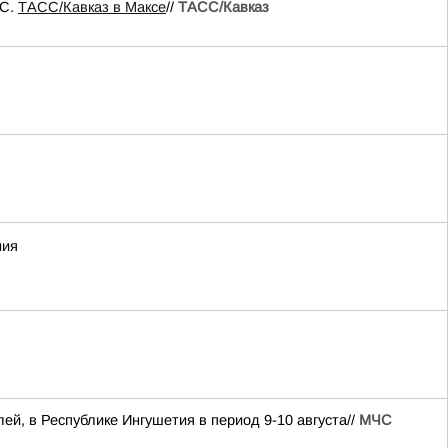
ЧС.
ТАСС/Кавказ в Максе
//
ТАСС/Кавказ
ния
лей, в Республике Ингушетия в период 9-10 августа//
МЧС