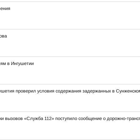
ления
ова
тям в Ингушетии
ушетия проверил условия содержания задержанных в Сунженско
отки вызовов «Служба 112» поступило сообщение о дорожно-трансп