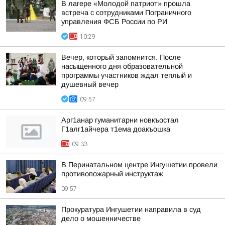
В лагере «Молодой патриот» прошла
встреча с сотрудниками Пограничного
управления ФСБ России по РИ
10:29
Вечер, который запомнится. После
насыщенного дня образовательной
программы участников ждал теплый и
душевный вечер
09:57
Арг1анар гуманитарни новкъостал
Г1алг1айчера т1ема доакъошка
09:33
В Перинатальном центре Ингушетии провели
противопожарный инструктаж
09:57
Прокуратура Ингушетии направила в суд
дело о мошенничестве