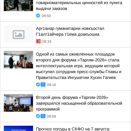
товарноматериальных ценностей из пункта
выдачи заказов
09:50
Арг1анар гуманитарни новкъостал
Г1алг1айчера т1ема доакъошка
09:33
Одной из самых оживлённых площадок
второго дня форума «Таргим-2026» стала
интеллектуальная игра, ведущим которой
выступил сотрудник пресс-службы Главы и
Правительства Ингушетии Хусен Гагиев
09:16
Второй день форума «Таргим-2026»
завершился насыщенной образовательной
программой
09:08
Прогноз погоды в СКФО на 7 августа: