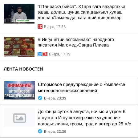
"П1аьраска бийса". Х1ара сага вахаргахьа
эшаш долаш, цунца сага даькъал хулаш
долча х1амаех да, сага ший дин довзар
Вчера, 17:53
В Ингушетии вспоминают народного
писателя Магомед-Саида Плиева
Вчера, 17:19
ЛЕНТА НОВОСТЕЙ
Штормовое предупреждение о комплексе
метеорологических явлений
Вчера, 23:33
До конца суток 5 августа, ночью и утром 6
августа в Ингушетии резкое ухудшение
погоды: ливни, грозы, град и ветер до 25 м/с
Вчера, 22:36