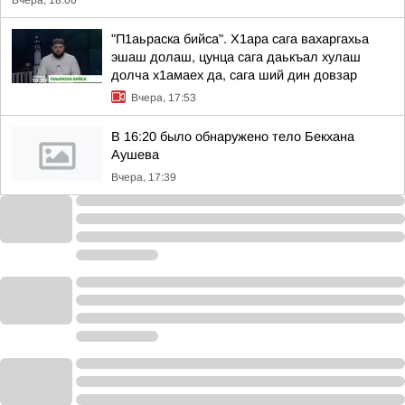
Вчера, 18:00
"П1аьраска бийса". Х1ара сага вахаргахьа
эшаш долаш, цунца сага даькъал хулаш
долча х1амаех да, сага ший дин довзар
Вчера, 17:53
В 16:20 было обнаружено тело Бекхана
Аушева
Вчера, 17:39