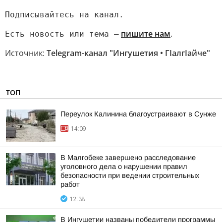
Подписывайтесь на канал.
пишите нам
.
Есть новость или тема —
Источник:
Telegram-канал "Ингушетия • ГIалгIайче"
ТОП
Переулок Калинина благоустраивают в Сунже
14:09
В Малгобеке завершено расследование
уголовного дела о нарушении правил
безопасности при ведении строительных
работ
12:38
В Ингушетии названы победители программы