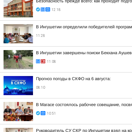
Безопасность прежде всего: как проходит подг
12:18
В Ингушетии определили победителей програм
11:28
В Ингушетии завершены поиски Бекхана Аушева
11:08
Прогноз погоды в СКФО на 6 августа:
08:10
В Магасе состоялось рабочее совещание, посв
10:51
Руководитель СУ СКР по Ингушетии взял на к