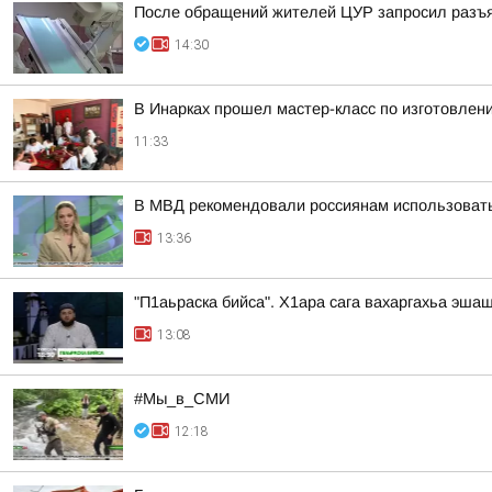
После обращений жителей ЦУР запросил разъ
14:30
В Инарках прошел мастер-класс по изготовлен
11:33
В МВД рекомендовали россиянам использовать
13:36
"П1аьраска бийса". Х1ара сага вахаргахьа эша
13:08
#Мы_в_СМИ
12:18