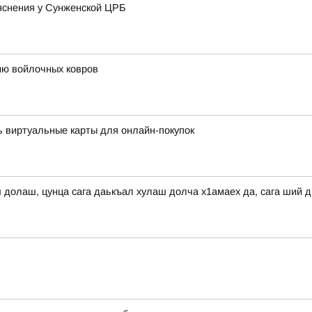
яснения у Сунженской ЦРБ
ию войлочных ковров
 виртуальные карты для онлайн-покупок
ш долаш, цунца сага даькъал хулаш долча х1амаех да, сага ший 