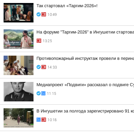
Так стартовал «Таргим-2026»!
10:49
На форуме "Таргим-2026" в Ингушетии стартов
13:25
Противопожарный инструктаж провели в перин
14:33
Медиапроект «Подвиги» рассказал о подвиге С
11:15
В Ингушетии за полгода зарегистрировано 91 
10:18