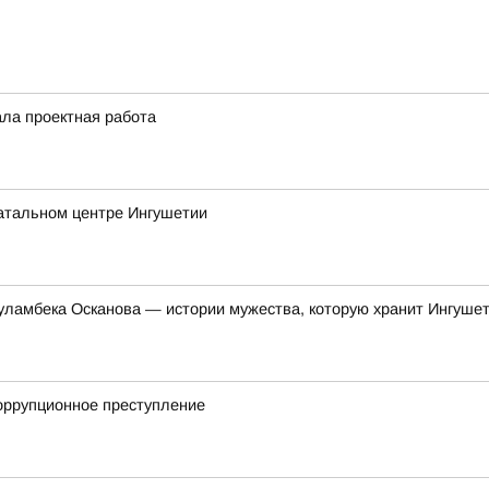
ала проектная работа
атальном центре Ингушетии
уламбека Осканова — истории мужества, которую хранит Ингуше
коррупционное преступление